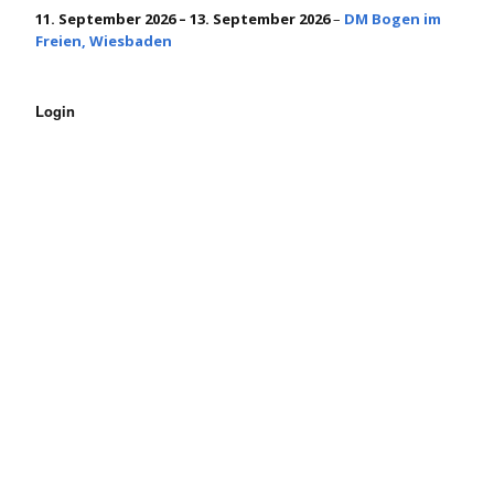
11. September 2026
–
13. September 2026
–
DM Bogen im
Freien, Wiesbaden
Login
Benutzername oder E-Mail
Passwort
Angemeldet bleiben
Passwort vergessen?