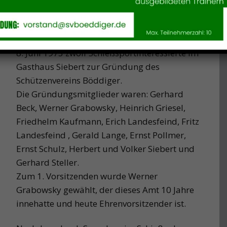
Vereinsgründung 1973
Vor dem Hintergrund des sportlichen
Schießens und der Geselligkeit trafen sich am
8. Juni 1973 zwölf Schießsportinteressierte im
Gasthaus Siebert zur Gründung des
Schützenvereins Böddiger.
Die Gründungsmitglieder waren: Gerhard
Beck, Werner Grabowsky, Heinrich Griesel,
Friedhelm Kaufmann, Erich Landesfeind, Fritz
Landesfeind , Gerald Lange, Ernst Pollmer,
Ernst Schulz, Herbert und Volker Siebert und
Gerhard Steller.
Zum 1. Vorsitzenden wurde Werner
Grabowsky gewählt, der dieses Amt 10 Jahre
innehatte und heute Ehrenvorsitzender ist.