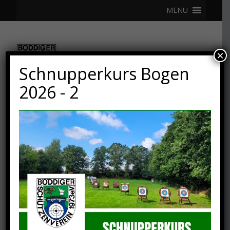
MENU
×
Schnupperkurs Bogen
2026 - 2
13. DEZEMBER 2019
Einladung zur
Jahreshauptversammlun
g