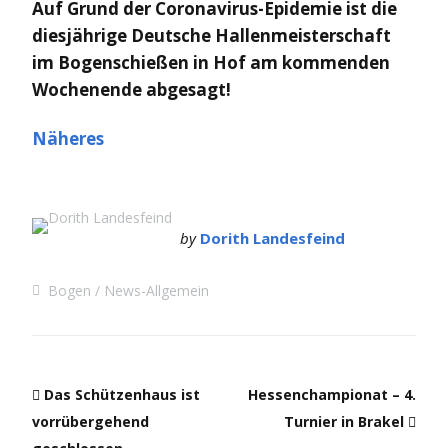
Auf Grund der Coronavirus-Epidemie ist die
diesjährige Deutsche Hallenmeisterschaft
im Bogenschießen in Hof am kommenden
Wochenende abgesagt!
Näheres
by
Dorith Landesfeind
Bogen
News-Allgemein
Das Schützenhaus ist
Hessenchampionat – 4.
vorrübergehend
Turnier in Brakel