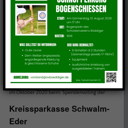
Vereinsvoting 2020
Nachdem wir im Sommer, im gefühlten
Votingmarathon der Spardabank Hessen,
zwar eine beachtliche Platzierung; Platz 8 von
111 Vereinen im Sport erreicht aber leider mit
leeren Händen aus dem Voting gegangen sind,
haben wir mit der gewonnenen Erfahrung
erneut Anlauf genommen und
im Oktober 2020 beim Spendenvoting der
Kreissparkasse Schwalm-
Eder