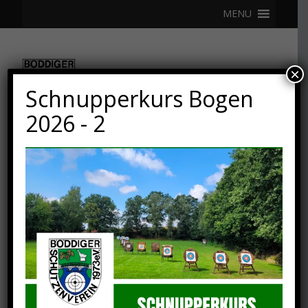
MENU
×
Schnupperkurs Bogen
2026 - 2
16. NOVEMBER 2020
✅ >>> Es ist vollbracht
<<< ✅