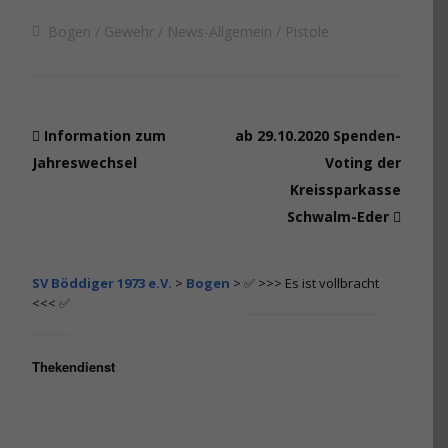
Bogen
Gewehr
News-Allgemein
Pistole
Information zum
ab 29.10.2020 Spenden-
Jahreswechsel
Voting der
Kreissparkasse
Schwalm-Eder
SV Böddiger 1973 e.V.
>
Bogen
>
✅ >>> Es ist vollbracht
<<< ✅
Thekendienst