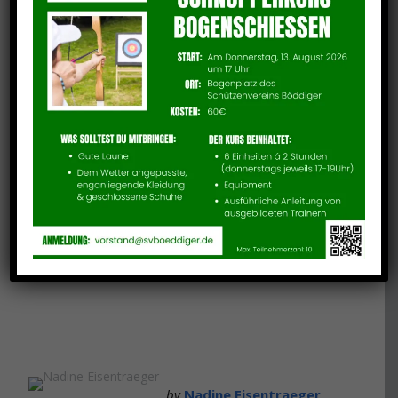
Als Nachtrag zu unserem Bericht über den
diesjährigen deutschen Schulvergleich und
den Shooty Cup Bogen hier noch ein Bericht
(Link:
Bericht Schulvergleich
) von Lutz Berger
und Wolfang Pippert.
Vielen Dank.
-Nadine
by
Nadine Eisentraeger