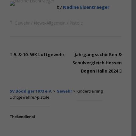
by
Nadine Eisentraeger
Gewehr
News-Allgemein
Pistole
9. & 10. WK Luftgewehr
Jahrgangsschießen &
Schulvergleich Hessen
Bogen Halle 2024
SV Böddiger 1973 e.V.
>
Gewehr
>
Kindertraining
Lichtgewehre/-pistole
Thekendienst