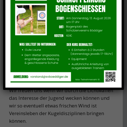
Da wir die Lichtwaffen für unser Adlerschießen
reserviert hatten und diese noch bei uns
vorlagen, konnten wir (bzw. Helmut) am 5.
Januar 2024 noch einmal ein Training mit
diesen für Kinder anbieten, aber auch die
Eltern hatten viel Spaß daran.
So haben also 2 Kinder (12+ Jahre) mit dem
Luftgewehr geschossen, 3 Kinder (U12) mit
den Lichtwaffen sowie 4 Eltern. Helmut war als
Standaufsicht vor Ort.
Wir freuen uns wenn wir durch die Lichtwaffen
das Interesse der Jugend wecken können und
wir so eventuell etwas frischen Wind ist
Vereinsleben der Kugeldisziplinen bringen
können.