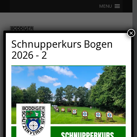
MENU
×
Schnupperkurs Bogen
2026 - 2
15. FEBRUAR 2024
Kindertraining
Lichtgewehre/-pistole