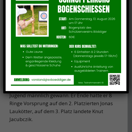
Am letzten Wochenende hat die Deutsche
Meisterschaft Halle Bogen 2023 stattgefunden
und somit den Abschluss der Hallensaison für
dieses Sportjahr gebildet.
Auch dieses Mal waren wieder einige unserer
Schützen unter den Besten in Deutschland
vertreten und haben sich super geschlagen.
Allen Voraus wieder einmal Phil Lüttmerding
der seinen Platz aus den letzten Jahren
verteidigen konnte und abermals den Titel
Deutscher Meister in der Klasse Recurve
Jugend männlich gewann. Er Ende hatte er 8
Ringe Vorsprung auf den 2. Platzierten Jonas
Laukötter, auf dem 3. Platz landete Knut
Jacubczik.