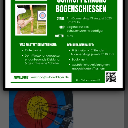
Vom 5.-10. Juni 2023 fand der 2. European
Youth Cup des Jahres in Sion (Schweiz) statt
und auch dieses Mal war unser Phil wieder
mit von der Partie.
Bei wunderbarem, sonnigen aber windigem
Wetter schoss Phil wieder einmal eine gute
Qualifikation und landete mit 647 Ringen
(326, 321) hinter dem Franzosen Jules Pedoux
(659 Ringe) auf Platz 2.