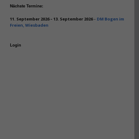
Nächste Termine:
11. September 2026
–
13. September 2026
–
DM Bogen im
Freien, Wiesbaden
Login
Benutzername oder E-Mail
Passwort
Angemeldet bleiben