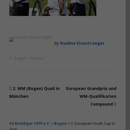
by
Nadine Eisentraeger
Bogen
Presse
2. WM (Bogen) Quali in
European Grandprix und
München
WM-Qualifikation
Compound
SV Böddiger 1973 e.V.
>
Bogen
>
2. European Youth Cup in
Sion